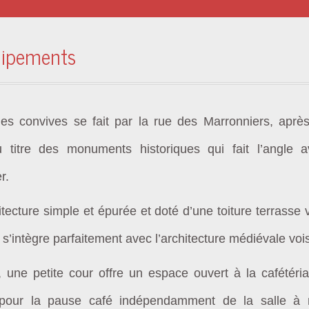
uipements
des convives se
fait
par la rue des Marronniers, aprè
 titre des monuments historiques qui fait l’angle 
r.
itecture simple et
épurée et doté d’une t
oiture
terrasse 
t
s’intègre parfaitement avec
l’architecture médiévale
voi
, une petite cour offre un espace ouvert à la cafétéri
pour la pause café indépendamment de la salle à