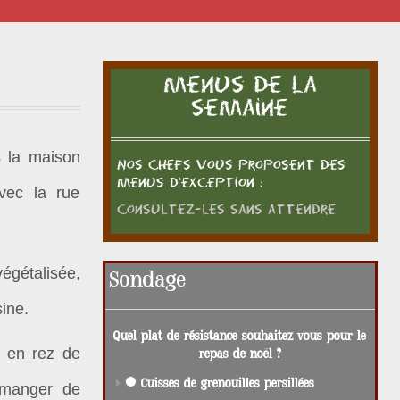
Menus de la
semaine
s la maison
Nos chefs vous proposent des
menus d'exception :
avec la rue
Consultez-les sans attendre
végétalisée,
Sondage
sine
.
Quel plat de résistance souhaitez vous pour le
a en rez de
repas de noël ?
Cuisses de grenouilles persillées
 manger de