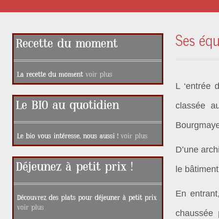
TO
CONTENT
Ses éq
Recette du moment
La recette du moment
voir plus
L ‘entrée 
Le BIO au quotidien
classée au
Bourgmaye
Le bio vous intéresse, nous aussi !
voir plus
D’
une arch
Déjeunez à petit prix !
le bâtimen
En entrant
Découvrez des plats pour déjeuner à petit prix
voir plus
chaussée 